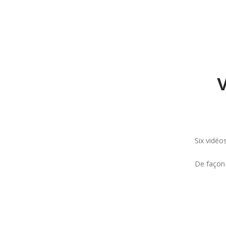
V
Six vidéo
De façon 