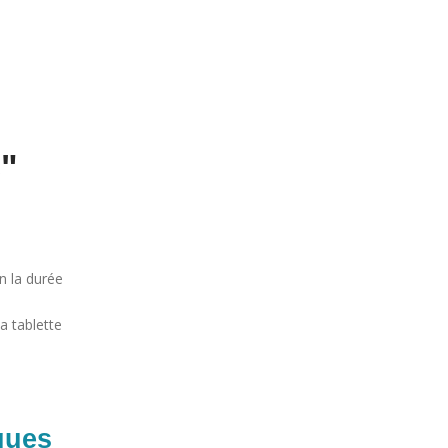
s"
n la durée
a tablette
ques